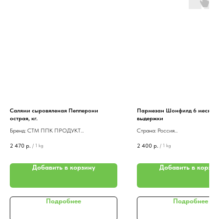
Салями сыровяленая Пепперони
Пармезан Шонфилд 6 месяце
острая, кг.
выдержки
Бренд: СТМ ППК ПРОДУКТ
Страна: Россия
Страна: Россия
Цена указана за 1 кг.
2 470
р.
2 400
р.
/
1 kg
/
1 kg
Палки по 280-320 гр., упаковка в
Приятный сладковато-пряный вку
вакуумный пакет. Стоимость указана за 1 кг.
плотность твердого сыра Schonfe
Идеально подходит для приготовления
Parmesan оценят даже истинные 
Добавить в корзину
Добавить в корзин
пиццы.
Он изготавливается из натуральн
Салями сыровяленая острая Пепперони
коровьего молока и созревает в 
СТМ ППК ПРОДУКТ. Производится в
месяцев. Разнообразьте свой ужи
Подробнее
Подробнее
Санкт-Петербурге на сертифицированном
кубиками твердого сыра или добав
предприятии. Умеренно острая.
пасту, салат и другие блюда. Кром
является отличным дополнением к