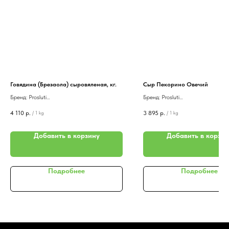
Говядина (Брезаола) сыровяленая, кг.
Сыр Пекорино Овечий
Бренд: Prosluti
Бренд: Prosluti
Страна: Россия
Страна: Россия
4 110
р.
3 895
р.
/
1 kg
/
1 kg
Стоимость указана за 1 кг., упаковка в
Ароматный сыр с выразительным 
вакуумный пакет. Вес целого продукта
котором ненавязчиво ощущается 
упаковки 1-1,4 кг. Желаемый вес просим
овечьего молока. Он превосходн
Добавить в корзину
Добавить в корзин
указывать в комментарии к заказу.
как для закусочных тарелок, так и
Великолепное сочетание цельного куска
добавления в изысканные блюда: 
говядины и тщательно подобранной смеси
крем-супы и авторские салаты.
Подробнее
Подробнее
перцев, пряностей, мускатного ореха и
Сегменты от 0.7 кг
лавра обеспечивает этому деликатесу
бесчисленное количество поклонников.
Говядина обладает полезными свойствами
и низкой калорийностью, за что высоко
почитаема всеми без исключения
любителями мясных деликатесов.