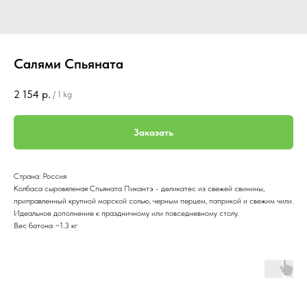
Салями Спьяната
2 154
р.
/
1 kg
Заказать
Страна: Россия
Колбаса сыровяленая Спьяната Пикантэ - деликатес из свежей свинины,
приправленный крупной морской солью, черным перцем, паприкой и свежим чили.
Идеальное дополнение к праздничному или повседневному столу.
Вес батона ~1.3 кг